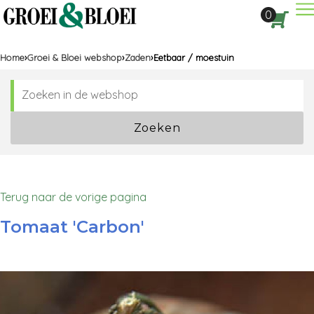
Dir
0
Aan
Home
Groei & Bloei webshop
Zaden
Eetbaar / moestuin
Zoeken
Terug naar de vorige pagina
Tomaat 'Carbon'