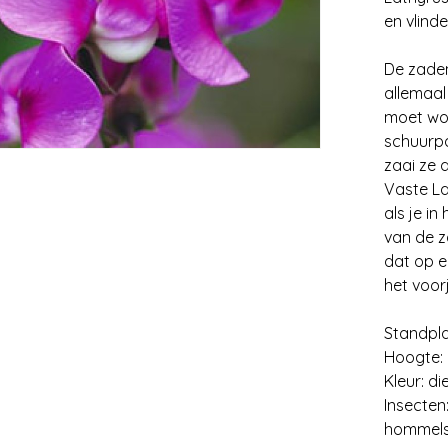
en vlind
De zaden
allemaal
moet wor
schuurpa
zaai ze 
Vaste La
als je i
van de z
dat op e
het voor
Standpla
Hoogte: 
Kleur: d
Insecten:
hommels