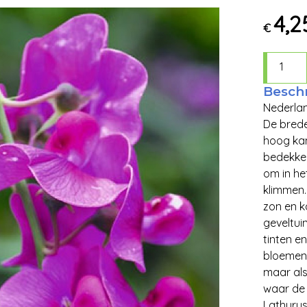
4,2
€
Beschr
Nederlan
De brede
hoog kan
bedekken
om in he
klimmen.
zon en 
geveltui
tinten en
bloemen 
maar als 
waar de 
Lathyrus 