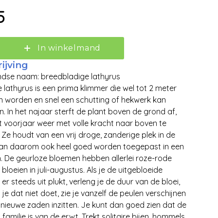
5
In winkelmand
ijving
dse naam: breedbladige lathyrus
 lathyrus is een prima klimmer die wel tot 2 meter
 worden en snel een schutting of hekwerk kan
. In het najaar sterft de plant boven de grond af,
Zoeken
t voorjaar weer met volle kracht naar boven te
 Ze houdt van een vrij droge, zanderige plek in de
kan daarom ook heel goed worden toegepast in een
n. De geurloze bloemen hebben allerlei roze-rode
 bloeien in juli-augustus. Als je de uitgebloeide
er steeds uit plukt, verleng je de duur van de bloei,
je dat niet doet, zie je vanzelf de peulen verschijnen
nieuwe zaden inzitten. Je kunt dan goed zien dat de
familie is van de erwt. Trekt solitaire bijen, hommels