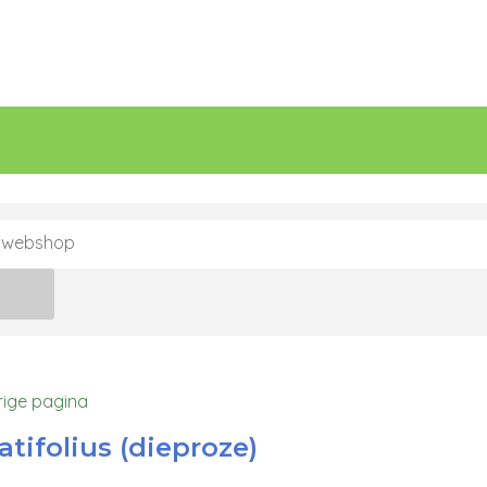
n
rige pagina
atifolius (dieproze)