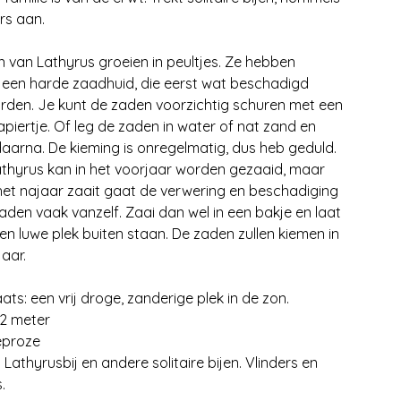
ers aan.
 van Lathyrus groeien in peultjes. Ze hebben
 een harde zaadhuid, die eerst wat beschadigd
den. Je kunt de zaden voorzichtig schuren met een
piertje. Of leg de zaden in water of nat zand en
daarna. De kieming is onregelmatig, dus heb geduld.
thyrus kan in het voorjaar worden gezaaid, maar
n het najaar zaait gaat de verwering en beschadiging
aden vaak vanzelf. Zaai dan wel in een bakje en laat
en luwe plek buiten staan. De zaden zullen kiemen in
jaar.
ats: een vrij droge, zanderige plek in de zon.
2 meter
ieproze
 Lathyrusbij en andere solitaire bijen. Vlinders en
.