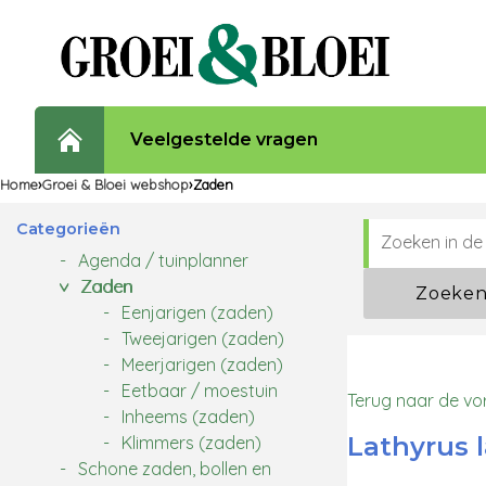
Veelgestelde vragen
Home
Groei & Bloei webshop
Zaden
Categorieën
Agenda / tuinplanner
Zaden
Zoeke
Eenjarigen (zaden)
Tweejarigen (zaden)
Meerjarigen (zaden)
Eetbaar / moestuin
Terug naar de vo
Inheems (zaden)
Lathyrus l
Klimmers (zaden)
Schone zaden, bollen en