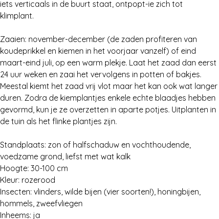
iets verticaals in de buurt staat, ontpopt-ie zich tot
klimplant.
Zaaien: november-december (de zaden profiteren van
koudeprikkel en kiemen in het voorjaar vanzelf) of eind
maart-eind juli, op een warm plekje. Laat het zaad dan eerst
24 uur weken en zaai het vervolgens in potten of bakjes.
Meestal kiemt het zaad vrij vlot maar het kan ook wat langer
duren. Zodra de kiemplantjes enkele echte blaadjes hebben
gevormd, kun je ze overzetten in aparte potjes. Uitplanten in
de tuin als het flinke plantjes zijn.
Standplaats: zon of halfschaduw en vochthoudende,
voedzame grond, liefst met wat kalk
Hoogte: 30-100 cm
Kleur: rozerood
Insecten: vlinders, wilde bijen (vier soorten!), honingbijen,
hommels, zweefvliegen
Inheems: ja