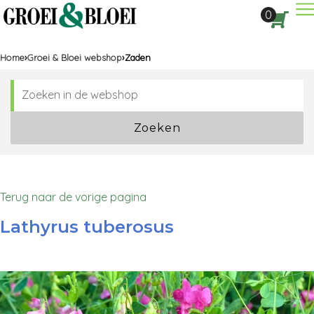
Dir
0
Aan
Home
Groei & Bloei webshop
Zaden
Zoeken
Terug naar de vorige pagina
Lathyrus tuberosus