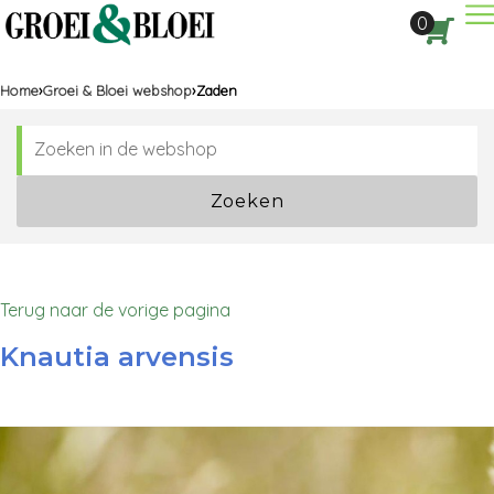
Dir
0
Aan
Home
Groei & Bloei webshop
Zaden
Zoeken
Terug naar de vorige pagina
Knautia arvensis