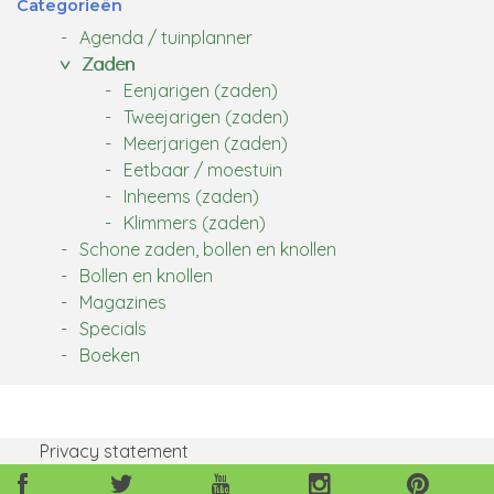
Categorieën
Agenda / tuinplanner
Zaden
Eenjarigen (zaden)
Tweejarigen (zaden)
Meerjarigen (zaden)
Eetbaar / moestuin
Inheems (zaden)
Klimmers (zaden)
Schone zaden, bollen en knollen
Bollen en knollen
Magazines
Specials
Boeken
Privacy statement
Volg
Volg
Volg
Volg
Volg