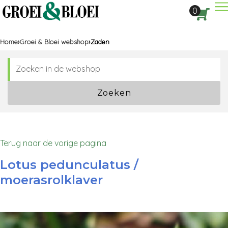
Dir
0
Aan
Home
Groei & Bloei webshop
Zaden
Zoeken
Terug naar de vorige pagina
Lotus pedunculatus /
moerasrolklaver