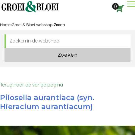
Dir
0
Aan
Home
Groei & Bloei webshop
Zaden
Zoeken
Terug naar de vorige pagina
Pilosella aurantiaca (syn.
Hieracium aurantiacum)