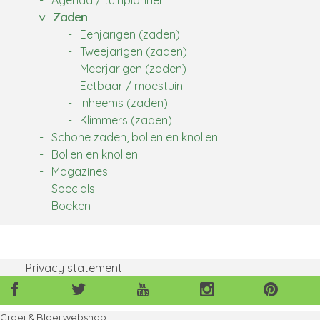
Zaden
Eenjarigen (zaden)
Tweejarigen (zaden)
Meerjarigen (zaden)
Eetbaar / moestuin
Inheems (zaden)
Klimmers (zaden)
Schone zaden, bollen en knollen
Bollen en knollen
Magazines
Specials
Boeken
Privacy statement
Volg
Volg
Volg
Volg
Volg
ons
ons
ons
ons
ons
ook
ook
ook
ook
ook
Groei & Bloei webshop