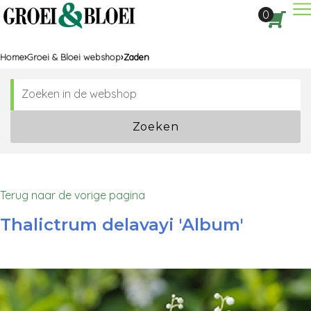
Dir
0
Aan
Home
Groei & Bloei webshop
Zaden
Zoeken
Terug naar de vorige pagina
Thalictrum delavayi 'Album'