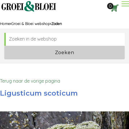
Dir
0
Aan
Home
Groei & Bloei webshop
Zaden
Zoeken
Terug naar de vorige pagina
Ligusticum scoticum