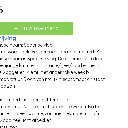
5
In winkelmand
ijving
ndse naam: Spaanse vlag
ata wordt ook wel Ipomoea lobata genoemd. Z'n
ndse naam is Spaanse vlag. De bloemen van deze
 eenjarige klimmer zijn oranje/geel/rood en het zijn
ne vlaggetjes. Kiemt met anderhalve week bij
peratuur. Bloeit van mei t/m september en staat
 de zon.
alf maart-half april achter glas bij
mperatuur. Na opkomst koeler opkweken. Na half
Zoeken
lanten op een warme, zonnige plek in de tuin of in
 Zaad heel licht afdekken.
ats: zon