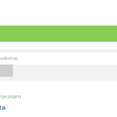
n
rige pagina
ta