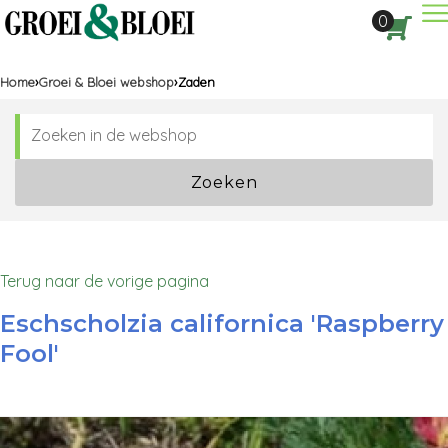
Dir
0
Aan
Home
Groei & Bloei webshop
Zaden
Zoeken
Terug naar de vorige pagina
Eschscholzia californica 'Raspberry
Fool'