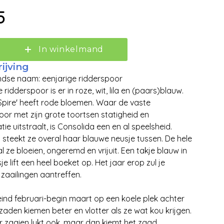
5
In winkelmand
Zoeken
ijving
dse naam: eenjarige ridderspoor
 ridderspoor is er in roze, wit, lila en (paars)blauw.
 Spire' heeft rode bloemen. Waar de vaste
oor met zijn grote toortsen statigheid en
tie uitstraalt, is Consolida een en al speelsheid.
steekt ze overal haar blauwe neusje tussen. De hele
l ze bloeien, ongeremd en vrijuit. Een takje blauw in
e lift een heel boeket op. Het jaar erop zul je
zaailingen aantreffen.
eind februari-begin maart op een koele plek achter
 zaden kiemen beter en vlotter als ze wat kou krijgen.
r zaaien lukt ook, maar dan kiemt het zaad