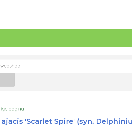
n
rige pagina
ajacis 'Scarlet Spire' (syn. Delphini