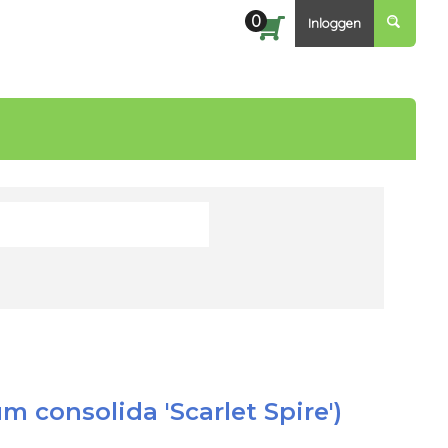
0
Aantal artikel
Zoeken
Inloggen
um consolida 'Scarlet Spire')