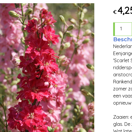
4,2
€
Beschr
Nederlan
Eenjarige
'Scarlet
riddersp
aristocra
Rankend 
zomer za
een vaasj
opnieuw 
Zaaien: 
glas. De
Wat late