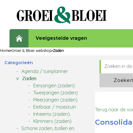
Veelgestelde vragen
Home
Groei & Bloei webshop
Zaden
Categorieën
Agenda / tuinplanner
Zaden
Zoeke
Eenjarigen (zaden)
Tweejarigen (zaden)
Meerjarigen (zaden)
Eetbaar / moestuin
Terug naar de vo
Inheems (zaden)
Consolida 
Klimmers (zaden)
Schone zaden, bollen en