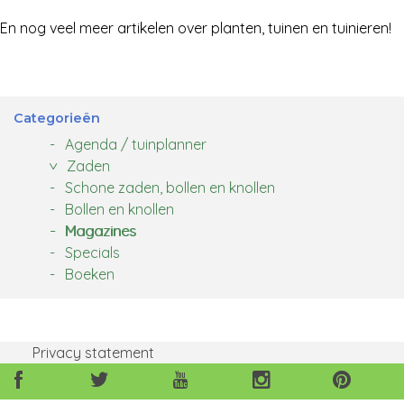
En nog veel meer artikelen over planten, tuinen en tuinieren!
Categorieën
Agenda / tuinplanner
Zaden
Schone zaden, bollen en knollen
Bollen en knollen
Magazines
Specials
Boeken
Privacy statement
Volg
Volg
Volg
Volg
Volg
ons
ons
ons
ons
ons