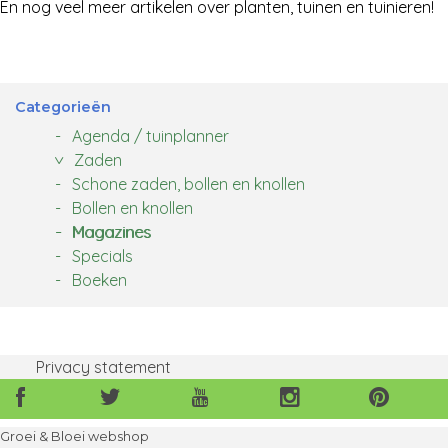
En nog veel meer artikelen over planten, tuinen en tuinieren!
Categorieën
Agenda / tuinplanner
Zaden
Schone zaden, bollen en knollen
Bollen en knollen
Magazines
Specials
Boeken
Privacy statement
Volg
Volg
Volg
Volg
Volg
ons
ons
ons
ons
ons
ook
ook
ook
ook
ook
Groei & Bloei webshop